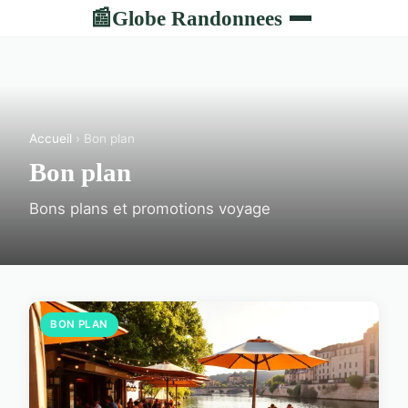
Globe Randonnees
📰
Accueil
› Bon plan
Bon plan
Bons plans et promotions voyage
BON PLAN