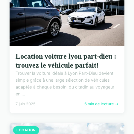
Location voiture lyon part-dieu :
trouvez le véhicule parfait!
Trouver la voiture idéale à Lyon Part-Dieu devient
simple grâce à une large sélection de véhicules
adaptés à chaque besoin, du citadin au voyageur
en ...
7 juin 2025
6 min de lecture →
LOCATION