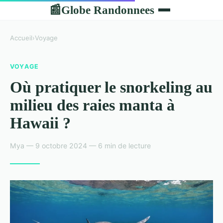
Globe Randonnees
📰
Accueil
›
Voyage
VOYAGE
Où pratiquer le snorkeling au
milieu des raies manta à
Hawaii ?
Mya — 9 octobre 2024 — 6 min de lecture