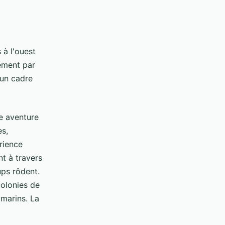
 à l'ouest
uement par
 un cadre
e aventure
es,
rience
t à travers
ups rôdent.
colonies de
 marins. La