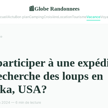
Globe Randonnees
📰
cueil
Actu
Bon plan
Camping
Croisière
Location
Tourisme
Vacance
Voy
ce
articiper à une expéd
echerche des loups en
ska, USA?
n 2024 — 6 min de lecture