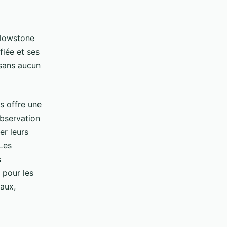
llowstone
fiée et ses
 sans aucun
s offre une
bservation
er leurs
Les
s
 pour les
aux,