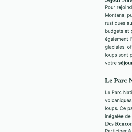
Pour rejoin
Montana, pu
rustiques au
budgets et 
également l'
glaciales, o
loups sont p
votre
séjou
Le Parc N
Le Parc Nat
volcaniques
loups. Ce p
inégalée de
Des Rencon
Participer 