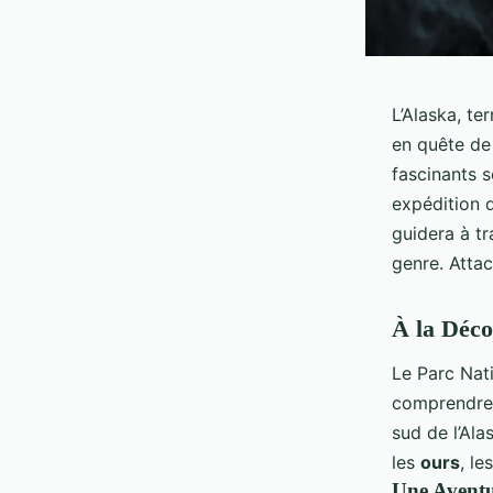
L’Alaska, te
en quête d
fascinants 
expédition 
guidera à tr
genre. Attac
À la Déco
Le Parc Nati
comprendre
sud de l’Ala
les
ours
, le
Une Avent