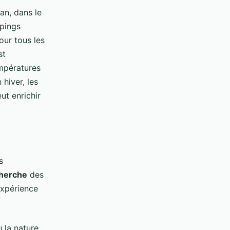
n, dans le
pings
our tous les
st
empératures
 hiver, les
ut enrichir
s
cherche
des
expérience
ù la nature