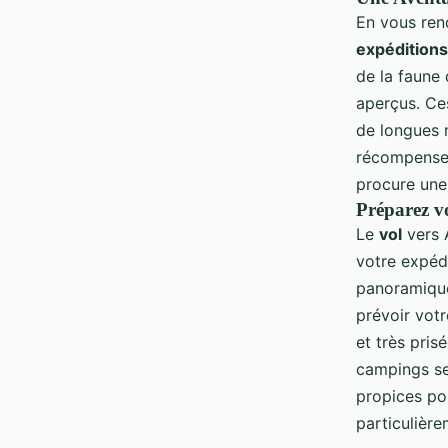
En vous ren
expédition
de la faune 
aperçus. Ces
de longues 
récompense
procure une 
Préparez v
Le
vol
vers A
votre expéd
panoramique
prévoir vot
et très pri
campings sel
propices pou
particulière