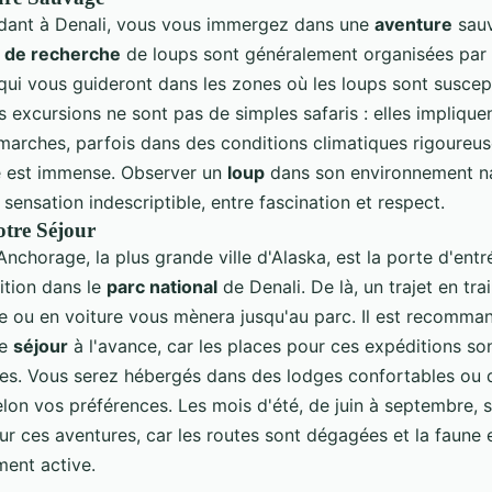
dant à Denali, vous vous immergez dans une
aventure
sauv
s de recherche
de loups sont généralement organisées par
qui vous guideront dans les zones où les loups sont suscept
 excursions ne sont pas de simples safaris : elles implique
marches, parfois dans des conditions climatiques rigoureus
 est immense. Observer un
loup
dans son environnement na
sensation indescriptible, entre fascination et respect.
otre Séjour
nchorage, la plus grande ville d'Alaska, est la porte d'entr
ition dans le
parc national
de Denali. De là, un trajet en tra
 ou en voiture vous mènera jusqu'au parc. Il est recomma
re
séjour
à l'avance, car les places pour ces expéditions son
sées. Vous serez hébergés dans des lodges confortables ou 
on vos préférences. Les mois d'été, de juin à septembre, s
r ces aventures, car les routes sont dégagées et la faune 
ment active.