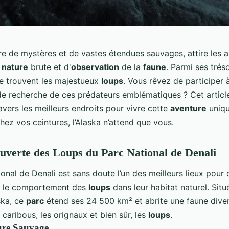
rre de mystères et de vastes étendues sauvages, attire les a
e
nature
brute et d'
observation
de la
faune
. Parmi ses tréso
se trouvent les majestueux
loups
. Vous rêvez de participer 
de recherche de ces prédateurs emblématiques ? Cet articl
avers les meilleurs endroits pour vivre cette
aventure
uniqu
hez vos ceintures, l’Alaska n’attend que vous.
uverte des Loups du Parc National de Denali
onal de Denali est sans doute l’un des meilleurs lieux pour 
 le comportement des
loups
dans leur habitat naturel. Situ
ska, ce
parc
étend ses 24 500 km² et abrite une faune diver
s caribous, les orignaux et bien sûr, les
loups
.
ure Sauvage