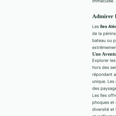
immaculée.
Admirer l
Les
îles Al
de la pénins
bateau ou pe
extrêmeme
Une Aventu
Explorer le
hors des sen
répondant a
unique. Les
des paysages
Les îles of
phoques et d
diversité et