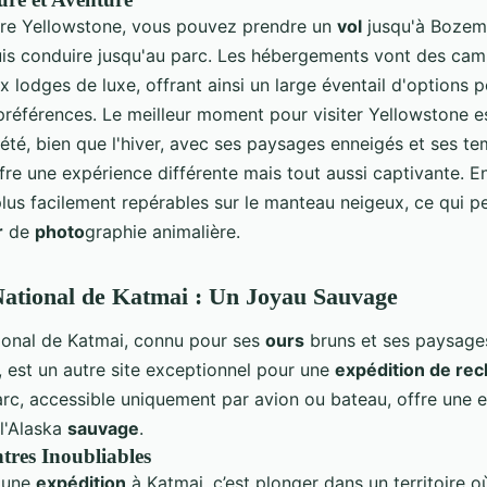
dre Yellowstone, vous pouvez prendre un
vol
jusqu'à Bozema
is conduire jusqu'au parc. Les hébergements vont des cam
x lodges de luxe, offrant ainsi un large éventail d'options p
préférences. Le meilleur moment pour visiter Yellowstone e
été, bien que l'hiver, avec ses paysages enneigés et ses t
ffre une expérience différente mais tout aussi captivante. En
lus facilement repérables sur le manteau neigeux, ce qui pe
r
de
photo
graphie animalière.
ational de Katmai : Un Joyau Sauvage
ional de Katmai, connu pour ses
ours
bruns et ses paysage
, est un autre site exceptionnel pour une
expédition de re
arc, accessible uniquement par avion ou bateau, offre une 
 l'Alaska
sauvage
.
tres Inoubliables
à une
expédition
à Katmai, c’est plonger dans un territoire o