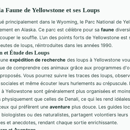
a Faune de Yellowstone et ses Loups
tué principalement dans le Wyoming, le Parc National de Ye
lement en Alaska. Ce parc est célèbre pour sa
faune
diversi
ouper le souffle. L’un des points forts de Yellowstone est
eutes de loups, réintroduites dans les années 1990.
n et Étude des Loups
à une
expédition de recherche
des loups à Yellowstone vou
que de comprendre ces animaux grâce aux programmes d'o
 proposés. Vous pourrez suivre les traces des loups, observ
s sociales et même écouter leurs hurlements au crépuscule. 
à Yellowstone sont généralement plus organisées et moin
 physiquement que celles de Denali, ce qui les rend idéales
 ceux qui préfèrent une
aventure
plus douce. Les guides loc
biologistes ou des naturalistes, partagent volontiers leurs
es et anecdotes, rendant chaque sortie enrichissante.
ure et Aventure