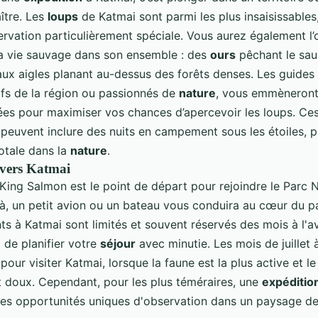
ître. Les
loups
de Katmai sont parmi les plus insaisissables
rvation particulièrement spéciale. Vous aurez également l’
la vie sauvage dans son ensemble : des
ours
pêchant le sa
 aux aigles planant au-dessus des forêts denses. Les guides
ifs de la région ou passionnés de
nature
, vous emmèneront
ées pour maximiser vos chances d’apercevoir les loups. Ce
 peuvent inclure des nuits en campement sous les étoiles, 
otale dans la
nature
.
vers Katmai
King Salmon est le point de départ pour rejoindre le Parc 
là, un petit avion ou un bateau vous conduira au cœur du p
 à Katmai sont limités et souvent réservés des mois à l'av
 de planifier votre
séjour
avec minutie. Les mois de juillet
pour visiter Katmai, lorsque la faune est la plus active et le
t doux. Cependant, pour les plus téméraires, une
expéditio
 des opportunités uniques d'observation dans un paysage d