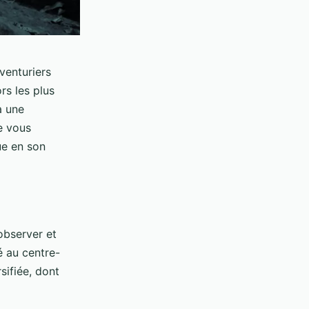
venturiers
rs les plus
à une
e vous
e en son
observer et
é au centre-
sifiée, dont