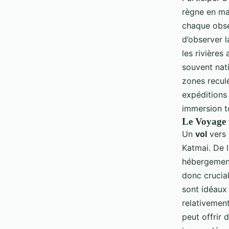
règne en ma
chaque obse
d’observer 
les rivières
souvent nat
zones recul
expéditions
immersion t
Le Voyage 
Un
vol
vers 
Katmai. De 
hébergements
donc crucial
sont idéaux 
relativemen
peut offrir