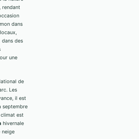
, rendant
occasion
umon dans
 locaux,
 dans des
s
pour une
National de
arc. Les
ance, il est
 à septembre
 climat est
n
hivernale
e neige