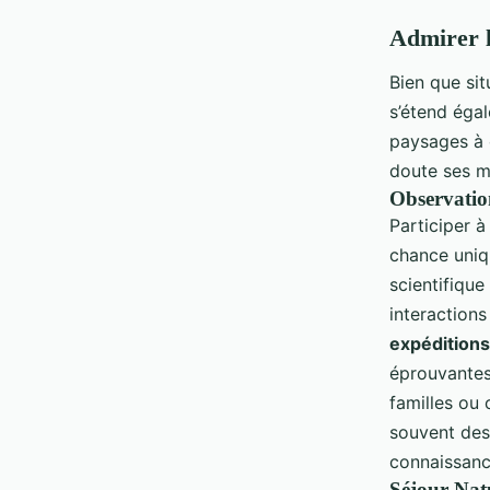
Admirer l
Bien que si
s’étend éga
paysages à c
doute ses m
Observatio
Participer 
chance uni
scientifique
interaction
expéditions
éprouvantes
familles ou
souvent des 
connaissanc
Séjour Nat