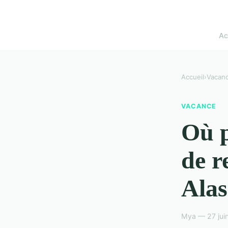
Ac
Accueil
›
Vacan
VACANCE
Où p
de r
Ala
Mya — 27 jui