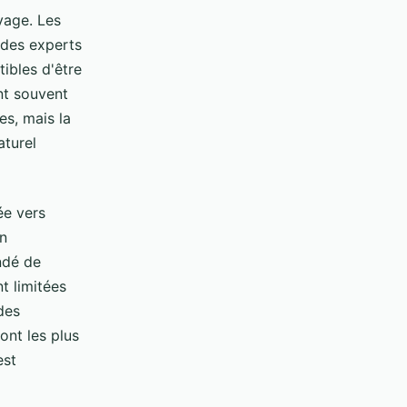
age. Les
 des experts
ibles d'être
nt souvent
es, mais la
turel
ée vers
in
ndé de
t limitées
des
ont les plus
est