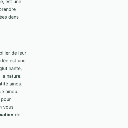
re, est une
mprendre
ées dans
ilier de leur
rlée est une
lutinante,
 la nature.
tité aïnou.
gue aïnou.
 pour
En vous
vation
de