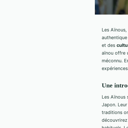
Les Aïnous, 
authentique
et des
cult
aïnou offre 
méconnu. Em
expériences
Une intro
Les Aïnous 
Japon. Leur 
traditions o
découvrirez
habituels. 