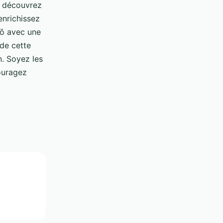
s découvrez
enrichissez
ō avec une
de cette
n. Soyez les
ouragez