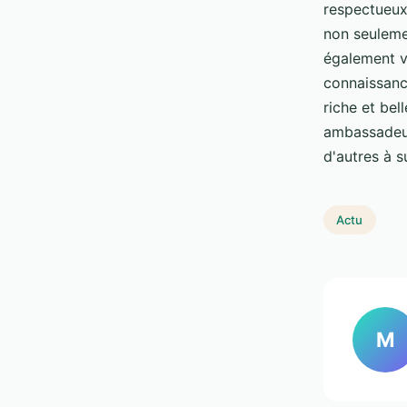
respectueux
non seulemen
également v
connaissanc
riche et bel
ambassadeur
d'autres à 
Actu
M