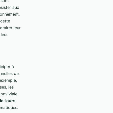
 sont
sister aux
ironnement.
 cette
dmirer leur
 leur
iciper à
nnelles de
 exemple,
ses, les
onviviale.
de l'ours
,
ématiques.