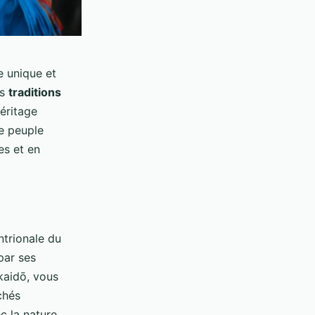
e unique et
es
traditions
éritage
ce peuple
es et en
ntrionale du
par ses
kkaidō, vous
chés
c la nature,