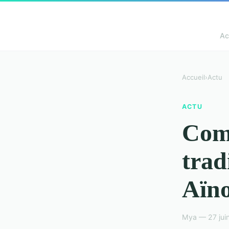
Ac
Accueil
›
Actu
ACTU
Comm
trad
Aïno
Mya — 27 jui