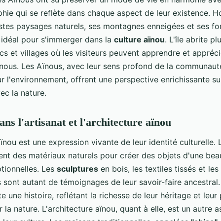
phie qui se reflète dans chaque aspect de leur existence. H
stes paysages naturels, ses montagnes enneigées et ses fo
e idéal pour s'immerger dans la
culture aïnou
. L'île abrite pl
s et villages où les visiteurs peuvent apprendre et appréci
aïnous. Les Aïnous, avec leur sens profond de la communauté
 l'environnement, offrent une perspective enrichissante sur
ec la nature.
ns l'artisanat et l'architecture aïnou
aïnou est une expression vivante de leur identité culturelle. 
sent des matériaux naturels pour créer des objets d'une bea
tionnelles. Les
sculptures
en bois, les textiles tissés et les
s sont autant de témoignages de leur savoir-faire ancestra
e une histoire, reflétant la richesse de leur héritage et leur
 la nature. L'architecture aïnou, quant à elle, est un autre 