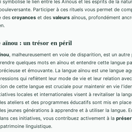
ui symbolise le lien entre les Aïnous et les esprits de la natu
bouleversante. Participer à ces rituels vous permet de co
e des
croyances
et des
valeurs
aïnous, profondément ancr
en.
 aïnou : un trésor en péril
ïnou
, malheureusement en voie de disparition, est un autre p
prendre quelques mots en aïnou et entendre cette langue pa
précieuse et émouvante. La langue aïnou est une langue agg
ressions qui reflètent leur mode de vie et leur relation avec
ion de cette langue est cruciale pour maintenir en vie l'iden
tiatives locales et internationales visent à revitaliser la lan
des ateliers et des programmes éducatifs sont mis en place
es jeunes générations à apprendre et à utiliser la langue. 
ans ces initiatives, vous contribuez activement à la
préser
patrimoine linguistique.