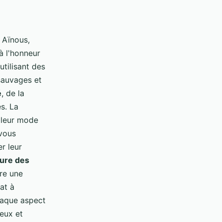
 Aïnous,
à l'honneur
utilisant des
sauvages et
é
, de la
s. La
t leur mode
 vous
r leur
ture des
re une
at à
chaque aspect
eux et