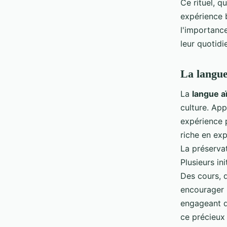
Ce rituel, q
expérience 
l'importanc
leur quotidi
La langue
La
langue a
culture. Ap
expérience 
riche en exp
La préservat
Plusieurs ini
Des cours, 
encourager l
engageant d
ce précieux 