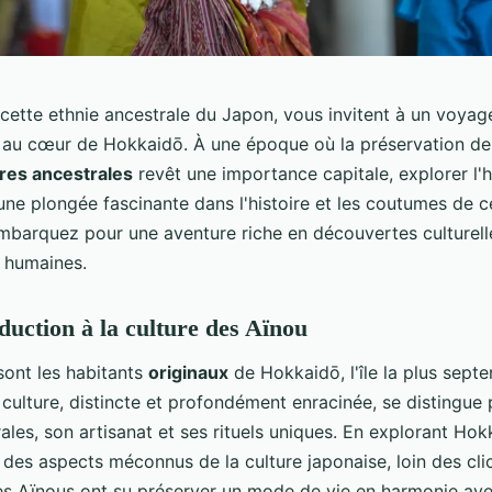
cette ethnie ancestrale du Japon, vous invitent à un voyag
 au cœur de Hokkaidō. À une époque où la préservation d
ures ancestrales
revêt une importance capitale, explorer l'h
une plongée fascinante dans l'histoire et les coutumes de 
barquez pour une aventure riche en découvertes culturell
 humaines.
duction à la culture des Aïnou
sont les habitants
originaux
de Hokkaidō, l'île la plus septe
culture, distincte et profondément enracinée, se distingue 
rales, son artisanat et ses rituels uniques. En explorant Ho
 des aspects méconnus de la culture japonaise, loin des cli
Les Aïnous ont su préserver un mode de vie en harmonie ave