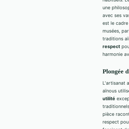
une philoso
avec ses va
est le cadr
musées, parc
traditions 
respect
pour
harmonie av
Plongée da
L'artisanat 
aïnous utili
utilité
excep
traditionnel
pièce racont
respect pour