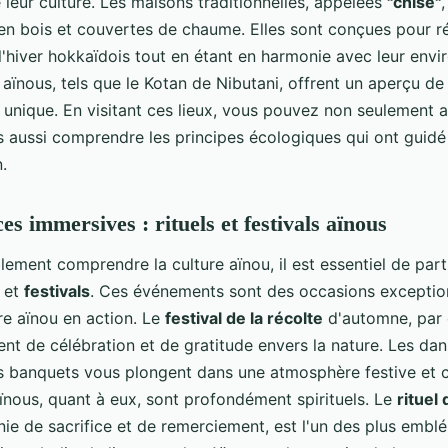
 leur culture. Les maisons traditionnelles, appelées
"chise"
,
 en bois et couvertes de chaume. Elles sont conçues pour ré
l'hiver hokkaïdois tout en étant en harmonie avec leur env
aïnous, tels que le Kotan de Nibutani, offrent un aperçu de
 unique. En visitant ces lieux, vous pouvez non seulement a
s aussi comprendre les principes écologiques qui ont guidé
.
es immersives : rituels et festivals aïnous
lement comprendre la culture aïnou, il est essentiel de part
et
festivals
. Ces événements sont des occasions exceptio
ure aïnou en action. Le
festival de la récolte
d'automne, par
t de célébration et de gratitude envers la nature. Les dan
es banquets vous plongent dans une atmosphère festive et c
aïnous, quant à eux, sont profondément spirituels. Le
rituel 
ie de sacrifice et de remerciement, est l'un des plus embl