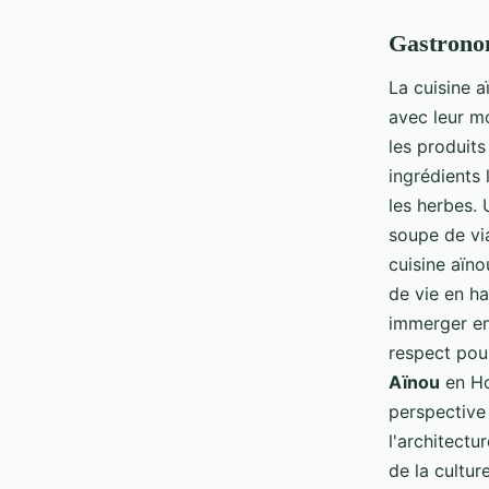
Gastronom
La cuisine a
avec leur m
les produits
ingrédients
les herbes.
soupe de vi
cuisine aïno
de vie en h
immerger en
respect pour
Aïnou
en Ho
perspective 
l'architectu
de la cultu