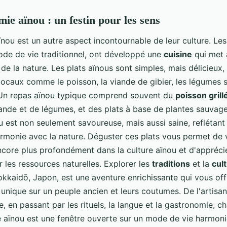
ie aïnou : un festin pour les sens
ïnou est un autre aspect incontournable de leur culture. Les
ode de vie traditionnel, ont développé une
cuisine
qui met 
 de la nature. Les plats aïnous sont simples, mais délicieux, 
 locaux comme le poisson, la viande de gibier, les légumes 
 Un repas aïnou typique comprend souvent du
poisson grill
ande et de légumes, et des plats à base de plantes sauvage
u est non seulement savoureuse, mais aussi saine, reflétan
armonie avec la nature. Déguster ces plats vous permet de
core plus profondément dans la culture aïnou et d'apprécie
 les ressources naturelles. Explorer les
traditions
et la
cul
kkaidō, Japon, est une aventure enrichissante qui vous off
unique sur un peuple ancien et leurs coutumes. De l'artisan
re, en passant par les rituels, la langue et la gastronomie, 
re aïnou est une fenêtre ouverte sur un mode de vie harmoni