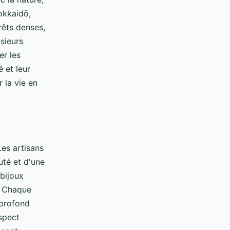
okkaidō,
rêts denses,
usieurs
er les
 et leur
 la vie en
Les artisans
uté et d'une
 bijoux
l. Chaque
 profond
aspect