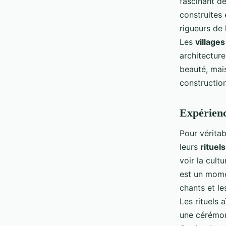
fascinant de
construites
rigueurs de 
Les
villages
architecture
beauté, mai
construction
Expérienc
Pour véritab
leurs
rituels
voir la cult
est un momen
chants et l
Les rituels 
une cérémon