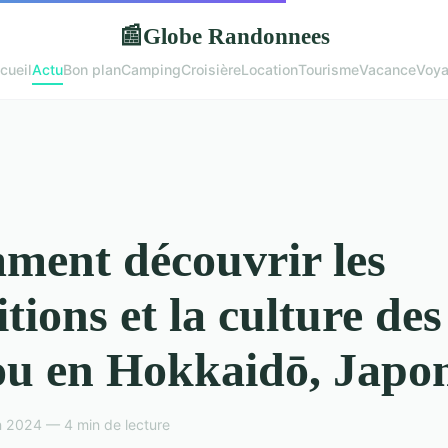
Globe Randonnees
📰
cueil
Actu
Bon plan
Camping
Croisière
Location
Tourisme
Vacance
Voy
ent découvrir les
itions et la culture des
u en Hokkaidō, Japo
n 2024 — 4 min de lecture